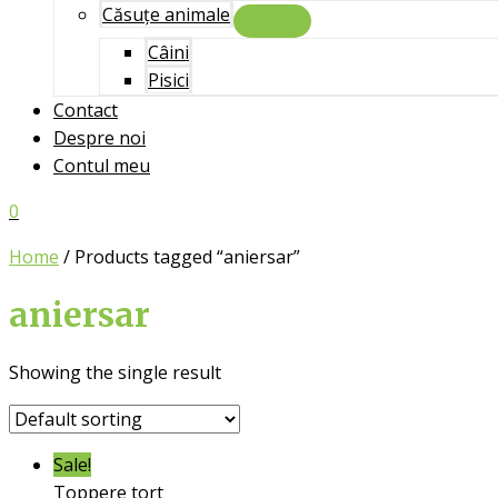
Căsuțe animale
Menu
Toggle
Câini
Pisici
Contact
Despre noi
Contul meu
0
Home
/ Products tagged “aniersar”
aniersar
Showing the single result
Sale!
Toppere tort