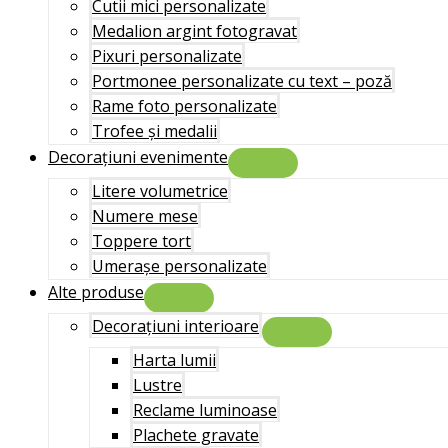
Cutii mici personalizate
Medalion argint fotogravat
Pixuri personalizate
Portmonee personalizate cu text – poză
Rame foto personalizate
Trofee și medalii
Decorațiuni evenimente
Menu
Toggle
Litere volumetrice
Numere mese
Toppere tort
Umerașe personalizate
Alte produse
Menu
Toggle
Decorațiuni interioare
Menu
Toggle
Harta lumii
Lustre
Reclame luminoase
Plachete gravate