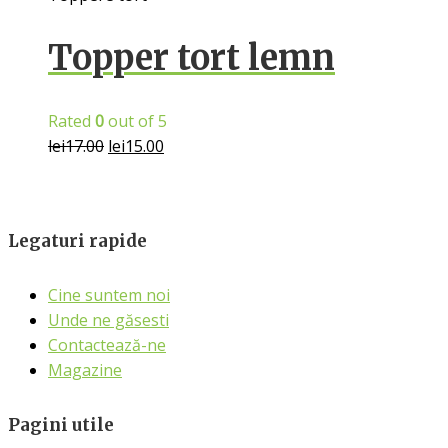
Topper tort lemn
Rated
0
out of 5
lei
17.00
lei
15.00
Legaturi rapide
Cine suntem noi
Unde ne găsesti
Contactează-ne
Magazine
Pagini utile