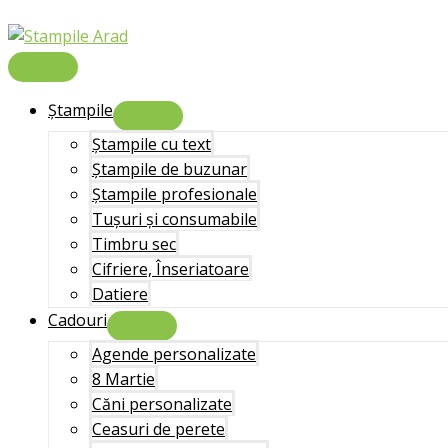
Skip
to
content
Main
Menu
Ștampile
Menu
Toggle
Ștampile cu text
Ștampile de buzunar
Ștampile profesionale
Tușuri și consumabile
Timbru sec
Cifriere, Înseriatoare
Datiere
Cadouri
Menu
Toggle
Agende personalizate
8 Martie
Căni personalizate
Ceasuri de perete