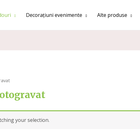
douri
Decorațiuni evenimente
Alte produse
ravat
fotogravat
hing your selection.