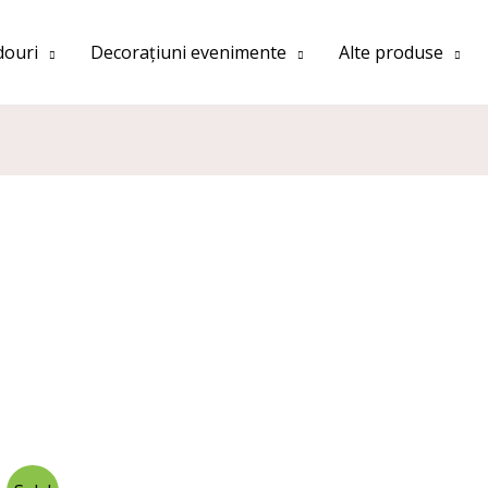
douri
Decorațiuni evenimente
Alte produse