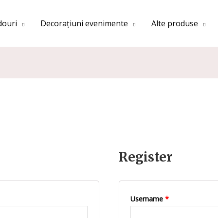
douri
Decorațiuni evenimente
Alte produse
Register
Username
*